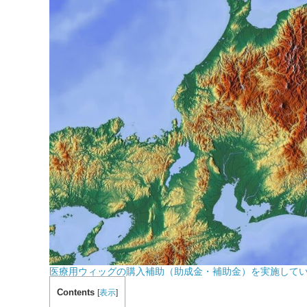
医療用ウィッグの購入補助（助成金・補助金）を実施して
Contents
[
表示
]