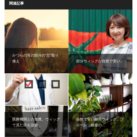
関連記事
かつらの耳の部分の”芯”取り
換え
部分ウィッグが自然で安い。
医療機関との連携。ウィッグ
自然で安い部分ウィッグ。フ
で見た目を治療…
ローレン銀座の…