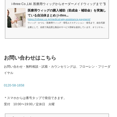
i-three Co.,Ltd. 医療用ウィッグからオーダーメイドウィッグまで ”髪” 
医療用ウィッグの購入補助（助成金・補助金）を実施し
ている自治体まとめ | i-thre...
https://i-three.co.jp/medical-wig-assistance-payment/
ウィッグ・かつら・医療用ウィッグ・増毛エクステンション・発毛まで、総合毛髪
企業として、自然で高品質な製品やサービス部材を提供しています。オリジナルの
質の高いウィッグやかつらを低コストで作製できるよう、商品選び、髪の悩みや相
談の参考になる最新情報を
お問い合わせはこちら
お問い合わせ・無料相談・試着・カウンセリングは、フローレン・フリーダ
イヤル
0120-58-1658
＊スマホからは番号タップで発信できます。
受付 10:00〜19:00／定休日 火曜