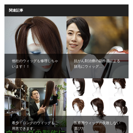
関連記事
他社のウィッグも修理しちゃ
抗がん剤治療の副作用による
います！！
脱毛にウィッグ…
希少！ロングのウィッグもご
医療用ウィッグの失敗しない
用意できます。…
選び方