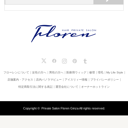
X
Facebook
Instagram
Pinterest
Tumblr
フローレンについて
女性の方へ
男性の方へ
医療用ウィッグ
修理
増毛
My Life Style
店舗案内・アクセス
店内パノラマビュー
アイスリィー情報
プライバシーポリシー
特定商取引法に関する表記
運営会社について
オーナーホットライン
Copyright ©
Private Salon Floren Ginza
All rights reserved.