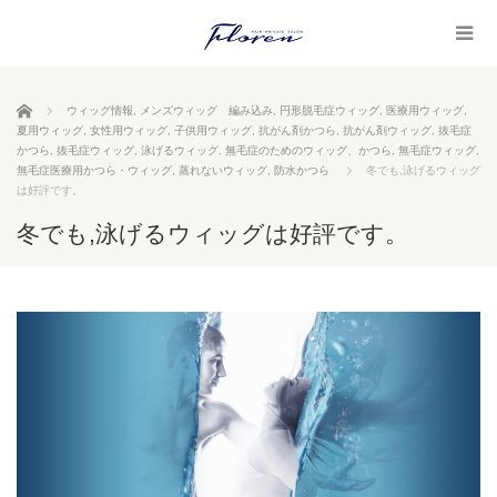
ホーム
ウィッグ情報
,
メンズウィッグ 編み込み
,
円形脱毛症ウィッグ
,
医療用ウィッグ
,
夏用ウィッグ
,
女性用ウィッグ
,
子供用ウィッグ
,
抗がん剤かつら
,
抗がん剤ウィッグ
,
抜毛症
かつら
,
抜毛症ウィッグ
,
泳げるウィッグ
,
無毛症のためのウィッグ、かつら
,
無毛症ウィッグ
,
無毛症医療用かつら・ウィッグ
,
蒸れないウィッグ
,
防水かつら
冬でも,泳げるウィッグ
は好評です。
冬でも,泳げるウィッグは好評です。