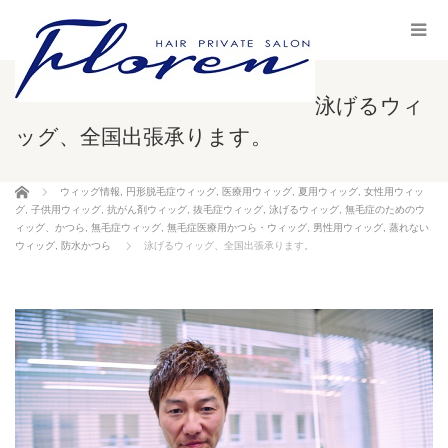
泳げるウィ
ッグ、全国出張承ります。
ホーム
ウィッグ情報
,
円形脱毛症ウィッグ
,
医療用ウィッグ
,
夏用ウィッグ
,
女性用ウィッ
グ
,
子供用ウィッグ
,
抗がん剤ウィッグ
,
抜毛症ウィッグ
,
泳げるウィッグ
,
無毛症のためのウ
ィッグ、かつら
,
無毛症ウィッグ
,
無毛症医療用かつら・ウィッグ
,
男性用ウィッグ
,
蒸れない
ウィッグ
,
防水かつら
泳げるウィッグ、全国出張承ります。