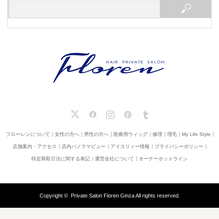
X
Facebook
Instagram
Pinterest
Tumblr
フローレンについて
女性の方へ
男性の方へ
医療用ウィッグ
修理
増毛
My Life Style
店舗案内・アクセス
店内パノラマビュー
アイスリィー情報
プライバシーポリシー
特定商取引法に関する表記
運営会社について
オーナーホットライン
Copyright ©
Private Salon Floren Ginza
All rights reserved.