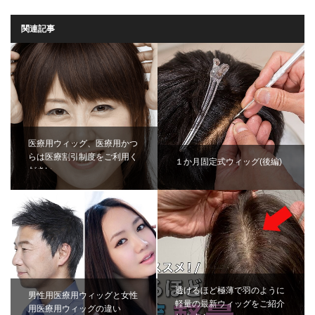
関連記事
医療用ウィッグ、医療用かつ
らは医療割引制度をご利用く
１か月固定式ウィッグ(後編)
ださい。
透けるほど極薄で羽のように
男性用医療用ウィッグと女性
軽量の最新ウィッグをご紹介
用医療用ウィッグの違い