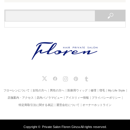
X
Facebook
Instagram
Pinterest
Tumblr
フローレンについて
女性の方へ
男性の方へ
医療用ウィッグ
修理
増毛
My Life Style
店舗案内・アクセス
店内パノラマビュー
アイスリィー情報
プライバシーポリシー
特定商取引法に関する表記
運営会社について
オーナーホットライン
Copyright ©
Private Salon Floren Ginza
All rights reserved.