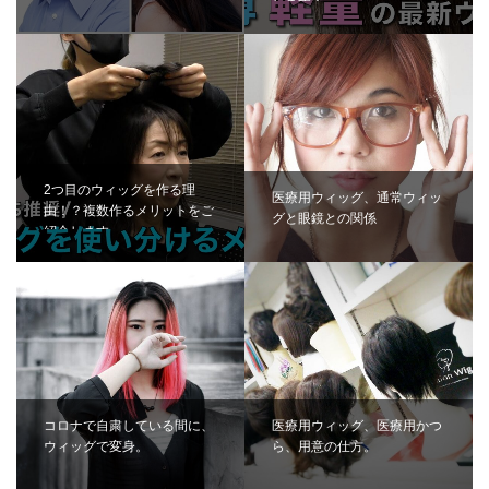
します！
2つ目のウィッグを作る理
医療用ウィッグ、通常ウィッ
由！？複数作るメリットをご
グと眼鏡との関係
紹介します
コロナで自粛している間に、
医療用ウィッグ、医療用かつ
ウィッグで変身。
ら、用意の仕方。