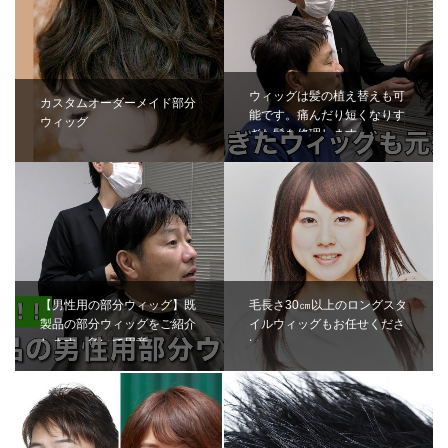
ウィッグは髪の植え替えも可
カスタムオーダーメイド部分
能です。痛んだり短くなりす
ウィッグ
ぎた髪を修理します…
【男性用の部分ウィッグ】既
毛長さ30㎝以上のロングスタ
製品の部分ウィッグをご紹介
イルウィッグもお任せくださ
します。急いで用意…
い