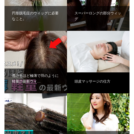
円形脱毛症のウィッグに必要
スーパーロングの部分ウィッ
なこと。
グ
透けるほど極薄で羽のように
軽量の最新ウィ…
頭皮マッサージの仕方