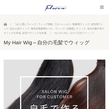
ホーム
つむじ隠しウィッグ
,
ウィッグ情報
,
フローレンより
,
医療用ウィッグ
,
女性用ウィ
ッグ
,
抗がん剤ウィッグ
,
無毛症医療用かつら・ウィッグ
,
白髪隠しウィッグ
,
自分の髪の毛で
ウィッグを作成
,
自毛でウィッグを作成
My Hair Wig～自分の毛髪でウィッグ
My Hair Wig～自分の毛髪でウィッグ