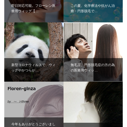
即日対応可能。フローレン医
この夏、化学療法や抗がん治
療用ウィッグ【…
療・円形脱毛で…
新型コロナウィルスで、ウィ
無毛症、円形脱毛症の方の為
ッグやかつらが…
の医療用ウィッ…
今年もありがとうございまし