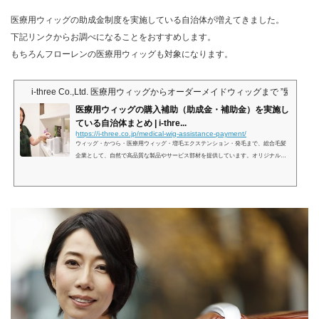
医療用ウィッグの助成金制度を実施している自治体が増えてきました。
下記リンクからお調べになることをおすすめします。
もちろんフローレンの医療用ウィッグも対象になります。
i-three Co.,Ltd. 医療用ウィッグからオーダーメイドウィッグまで ”髪” 
医療用ウィッグの購入補助（助成金・補助金）を実施し
ている自治体まとめ | i-thre...
https://i-three.co.jp/medical-wig-assistance-payment/
ウィッグ・かつら・医療用ウィッグ・増毛エクステンション・発毛まで、総合毛髪
企業として、自然で高品質な製品やサービス部材を提供しています。オリジナルの
質の高いウィッグやかつらを低コストで作製できるよう、商品選び、髪の悩みや相
談の参考になる最新情報を